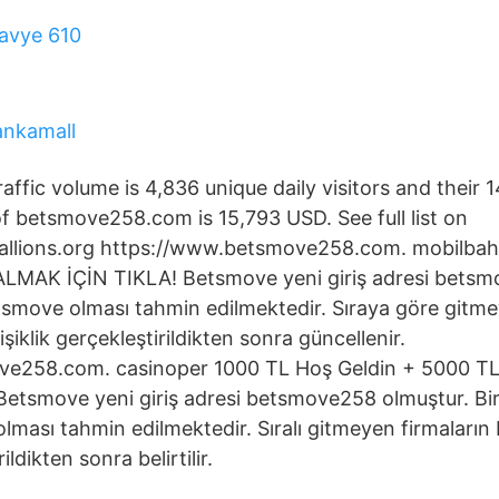
avye 610
ankamall
fic volume is 4,836 unique daily visitors and their 
f betsmove258.com is 15,793 USD. See full list on
allions.org https://www.betsmove258.com. mobilba
ALMAK İÇİN TIKLA! Betsmove yeni giriş adresi betsm
tsmove olması tahmin edilmektedir. Sıraya göre gitmey
şiklik gerçekleştirildikten sonra güncellenir.
ve258.com. casinoper 1000 TL Hoş Geldin + 5000 TL
tsmove yeni giriş adresi betsmove258 olmuştur. Bir 
ması tahmin edilmektedir. Sıralı gitmeyen firmaların b
ildikten sonra belirtilir.