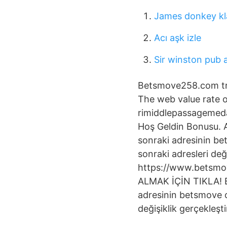
James donkey kl
Acı aşk izle
Sir winston pub 
Betsmove258.com traf
The web value rate o
rimiddlepassagemed
Hoş Geldin Bonusu. 
sonraki adresinin be
sonraki adresleri deği
https://www.betsmo
ALMAK İÇİN TIKLA! Be
adresinin betsmove ol
değişiklik gerçekleştir