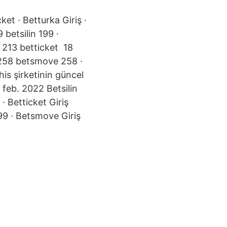
et · Betturka Giriş ·
 betsilin 199 ·
 213 betticket 18
ve258 betsmove 258 ·
is şirketinin güncel
 feb. 2022 Betsilin
· Betticket Giriş
199 · Betsmove Giriş